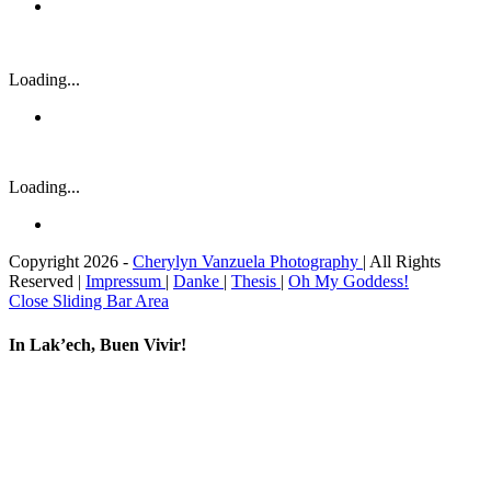
Loading...
Loading...
Copyright 2026 -
Cherylyn Vanzuela Photography
| All Rights
Reserved |
Impressum
|
Danke
|
Thesis
|
Oh My Goddess!
Close Sliding Bar Area
In Lak’ech, Buen Vivir!
Im Betondschungel. Entwurzelt und auf der Suche nach Integrität und
Ich bin Ausdruck meiner Wirklichkeit. Jetzt ist Zeit. Zeit
Verbundenheit.
ist Jetzt! In Lak´ech. Ich möchte von dir lernen. Ich möchte
erforschen, erleben, erkennen, mich in dir wiederfinden und neue
Wege entdecken. Ich bin Du, und du die Natur.